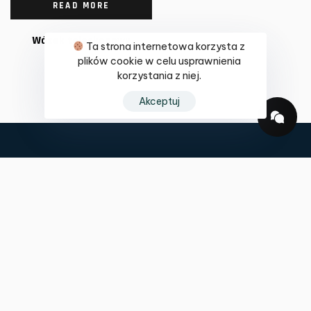
READ MORE
Wózek teleskopowy
Ta strona internetowa korzysta z
plików cookie w celu usprawnienia
korzystania z niej.
Akceptuj
Home
Produkty
Logistyka, serwis, naprawy,
Serwis
Wózki używane
części zamienne,
specjalistyczne wózki